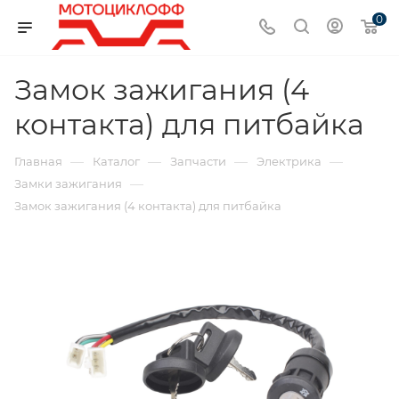
0
Замок зажигания (4
контакта) для питбайка
—
—
—
—
Главная
Каталог
Запчасти
Электрика
—
Замки зажигания
Замок зажигания (4 контакта) для питбайка