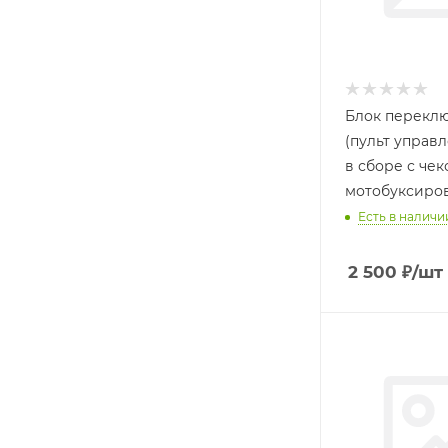
Блок перекл
(пульт управ
в сборе с чек
мотобуксиро
Есть в наличи
2 500
₽
/шт