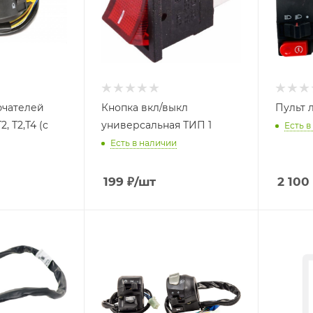
ючателей
Кнопка вкл/выкл
Пульт 
, T2,Т4 (с
универсальная ТИП 1
Есть в
Есть в наличии
199
₽
/шт
2 100