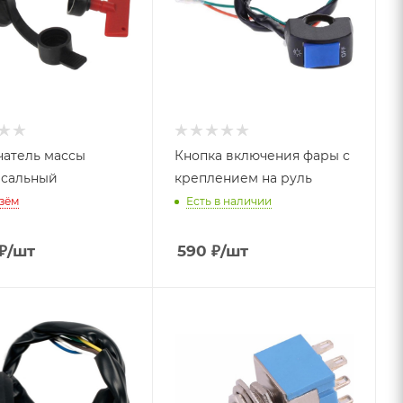
атель массы
Кнопка включения фары с
сальный
креплением на руль
зём
Есть в наличии
₽
/шт
590
₽
/шт