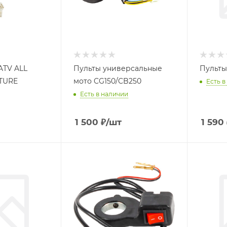
ATV ALL
Пульты универсальные
Пульты
TURE
мото CG150/CB250
Есть в
Есть в наличии
1 500
₽
/шт
1 590