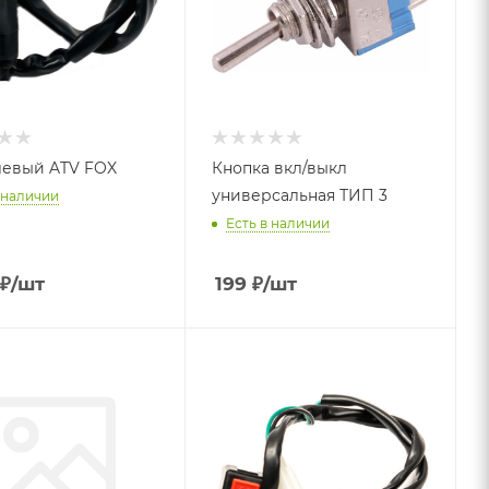
левый ATV FOX
Кнопка вкл/выкл
универсальная ТИП 3
 наличии
Есть в наличии
₽
/шт
199
₽
/шт