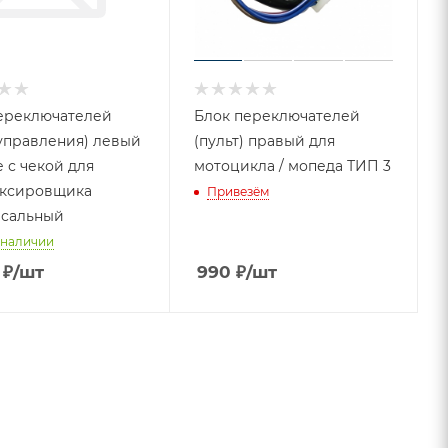
ереключателей
Блок переключателей
 управления) левый
(пульт) правый для
е с чекой для
мотоцикла / мопеда ТИП 3
уксировщика
Привезём
сальный
 наличии
₽
/шт
990
₽
/шт