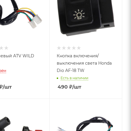
левый ATV WILD
Кнопка включения/
выключения света Honda
Dio AF-18 TW
зём
Есть в наличии
₽
/шт
490
₽
/шт