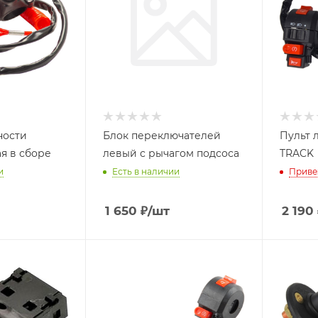
ности
Блок переключателей
Пульт 
я в сборе
левый с рычагом подсоса
TRACK
и
Есть в наличии
Приве
1 650
₽
/шт
2 190