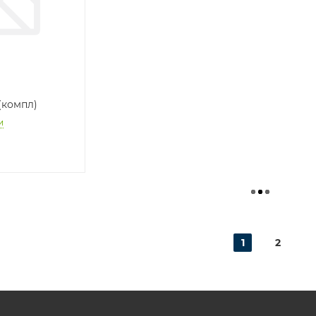
(компл)
и
1
2