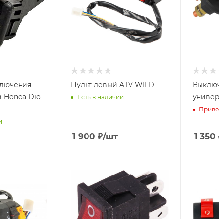
ключения
Пульт левый ATV WILD
Выключ
 Honda Dio
универ
Есть в наличии
Приве
и
1 900
₽
/шт
1 350