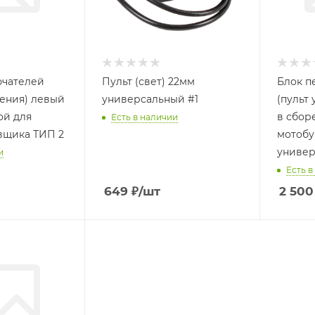
ючателей
Пульт (свет) 22мм
Блок п
ления) левый
универсальный #1
(пульт
ой для
в сбор
Есть в наличии
вщика ТИП 2
мотоб
универ
и
Есть в
649
₽
/шт
2 500