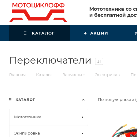
Мототехника со 
и бесплатной дос
КАТАЛОГ
АКЦИИ
Переключатели
31
—
—
—
—
Главная
Каталог
Запчасти
Электрика
Пе
По популярности 
КАТАЛОГ
Мототехника
Экипировка