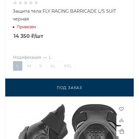
Защита тела FLY RACING BARRICADE L/S SUIT
черная
Привезём
14 350
₽
/шт
Модификация
—
L
L
M
S
XL
XXL
ПОД ЗАКАЗ