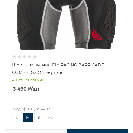
Шорты защитные FLY RACING BARRICADE
COMPRESSION черные
Есть в наличии
3 490
₽
/шт
Модификация
—
M
L
M
S
XL