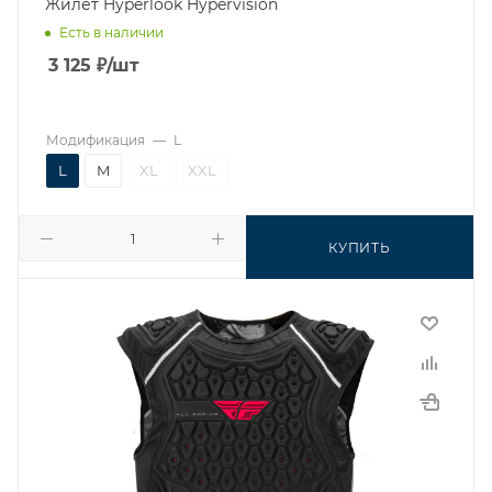
Жилет Hyperlook Hypervision
Есть в наличии
3 125
₽
/шт
Модификация
—
L
L
M
XL
XXL
КУПИТЬ