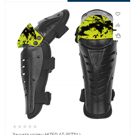
Защита колен HIZER AT-3577(L)