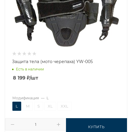
Защита тела (мото черепаха) YW-005
Есть в наличии
8 199
₽
/шт
Модификация
—
L
L
M
S
XL
XXL
КУПИТЬ