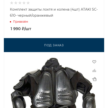
Комплект защиты локтя и колена (4шт) ATAKI SC-
610- черный/оранжевый
Привезём
1 990
₽
/шт
ПОД ЗАКАЗ