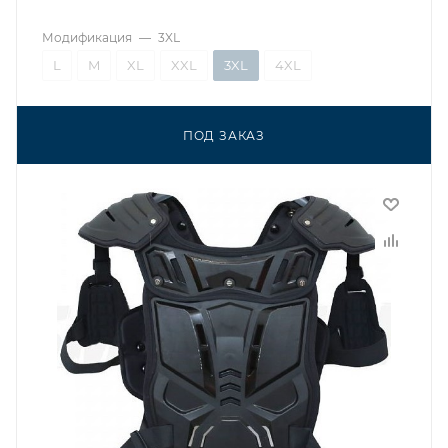
Модификация
—
3XL
L
M
XL
XXL
3XL
4XL
ПОД ЗАКАЗ