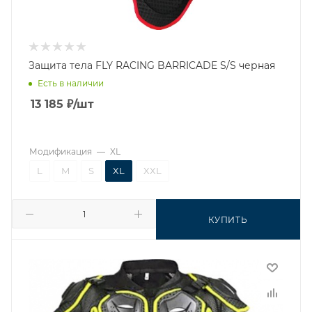
Защита тела FLY RACING BARRICADE S/S черная
Есть в наличии
13 185
₽
/шт
Модификация
—
XL
L
M
S
XL
XXL
КУПИТЬ