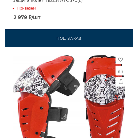
Защита колен HIZER AT-3570(L)
Привезём
2 979
₽
/шт
ПОД ЗАКАЗ