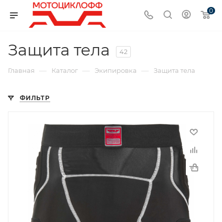
0
Защита тела
42
—
—
—
Главная
Каталог
Экипировка
Защита тела
ФИЛЬТР