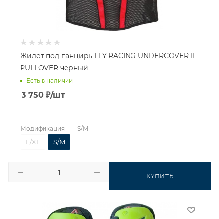
Жилет под панцирь FLY RACING UNDERCOVER II
PULLOVER черный
Есть в наличии
3 750
₽
/шт
Модификация
—
S/M
L/XL
S/M
КУПИТЬ