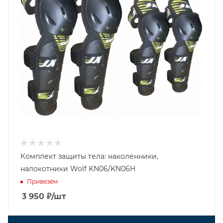
Комплект защиты тела: наколенники,
налокотники Wolf KN06/KN06H
Привезём
3 950
₽
/шт