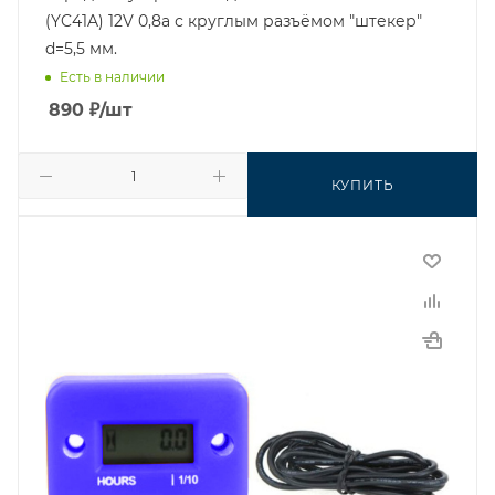
(YC41A) 12V 0,8а с круглым разъёмом "штекер"
d=5,5 мм.
Есть в наличии
890
₽
/шт
КУПИТЬ