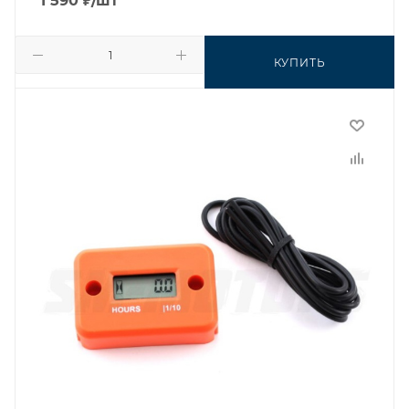
1 590
₽
/шт
КУПИТЬ