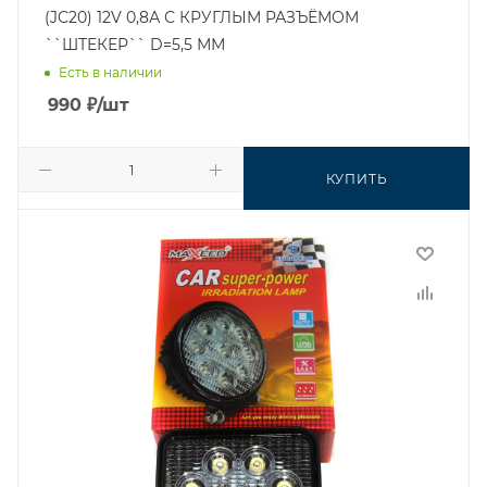
(JC20) 12V 0,8А С КРУГЛЫМ РАЗЪЁМОМ
``ШТЕКЕР`` D=5,5 ММ
Есть в наличии
990
₽
/шт
КУПИТЬ