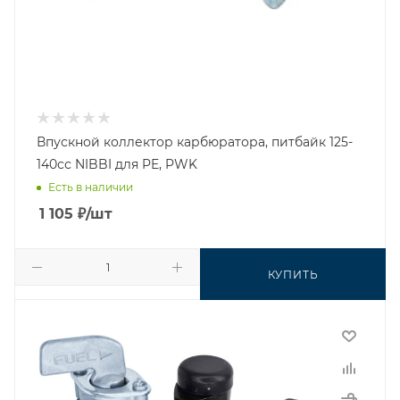
Впускной коллектор карбюратора, питбайк 125-
140сс NIBBI для PE, PWK
Есть в наличии
1 105
₽
/шт
КУПИТЬ