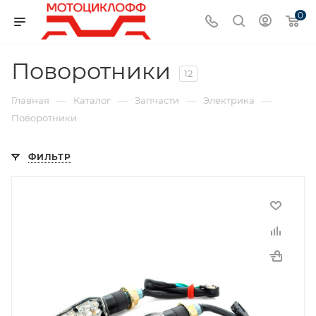
0
Поворотники
12
—
—
—
—
Главная
Каталог
Запчасти
Электрика
Поворотники
ФИЛЬТР