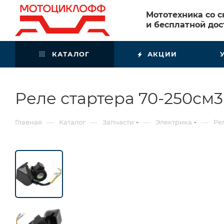
Мототехника со 
и бесплатной дос
КАТАЛОГ
АКЦИИ
Реле стартера 70-250см3
—
—
—
—
Главная
Каталог
Запчасти
Электрика
Ре