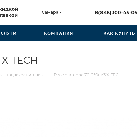
скидкой
Самара
8(846)300-45-0
тавкой
УСЛУГИ
КОМПАНИЯ
КАК КУПИТЬ
 X-TECH
—
ле, предохранители
Реле стартера 70-250см3 X-TECH