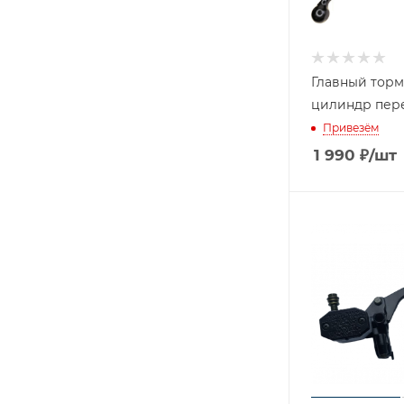
Главный тор
цилиндр пер
Привезём
1 990
₽
/шт