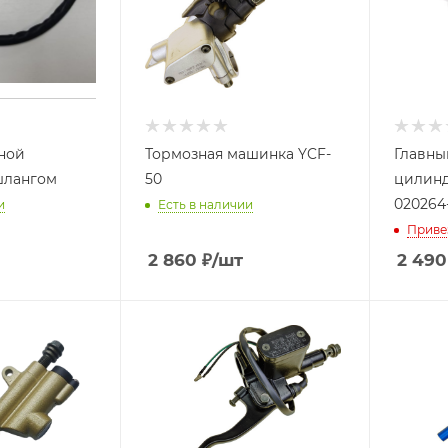
ной
Тормозная машинка YCF-
Главны
шлангом
50
цилинд
020264
и
Есть в наличии
Приве
2 860
₽
/шт
2 490