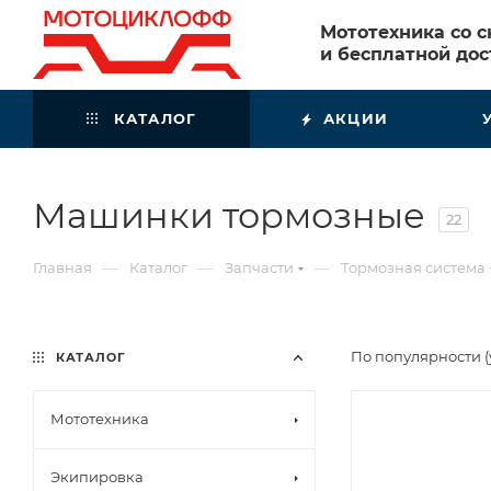
Мототехника со 
и бесплатной дос
КАТАЛОГ
АКЦИИ
Машинки тормозные
22
—
—
—
Главная
Каталог
Запчасти
Тормозная система
По популярности 
КАТАЛОГ
Мототехника
Экипировка