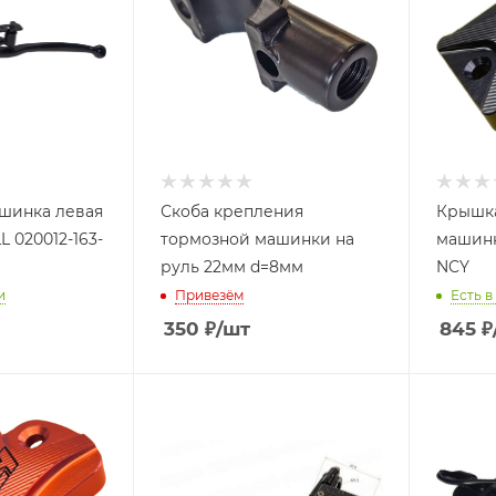
шинка левая
Скоба крепления
Крышка
 020012-163-
тормозной машинки на
машинк
руль 22мм d=8мм
NCY
и
Привезём
Есть в
350
₽
/шт
845
₽