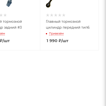
й тормозной
Главный тормозной
р задний #3
цилиндр передний тип6
зём
Привезём
₽
/шт
1 990
₽
/шт