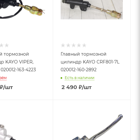
й тормозной
Главный тормозной
р KAYO VIPER,
цилиндр KAYO CRF801-7L
020012-163-4223
020012-160-2892
зём
Есть в наличии
₽
/шт
2 490
₽
/шт