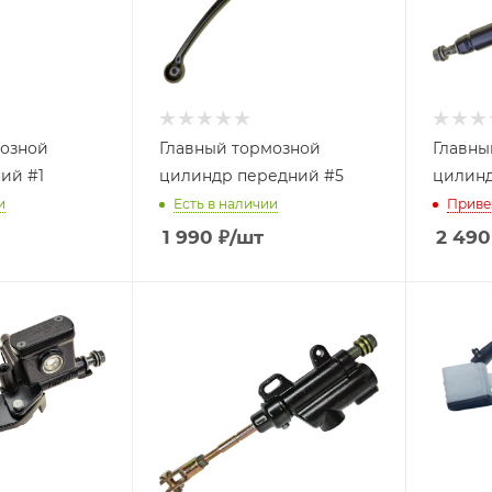
мозной
Главный тормозной
Главны
ий #1
цилиндр передний #5
цилинд
и
Есть в наличии
Приве
1 990
₽
/шт
2 490