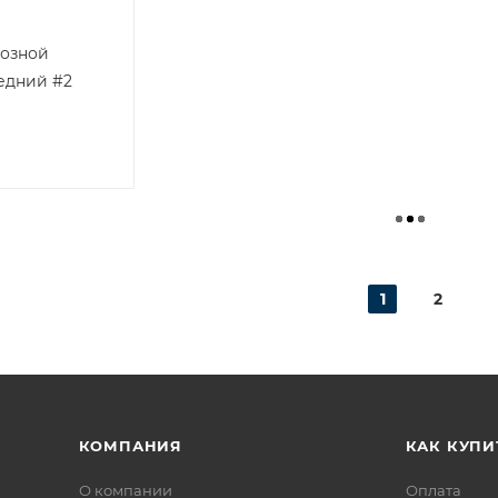
мозной
едний #2
1
2
КОМПАНИЯ
КАК КУПИ
О компании
Оплата