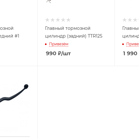
мозной
Главный тормозной
Главны
едний #1
цилиндр (задний) TTR125
цилинд
Привезём
Приве
990
₽
/шт
1 990