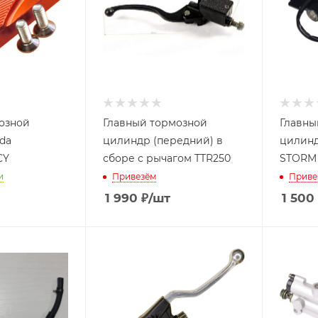
озной
Главный тормозной
Главны
da
цилиндр (передний) в
цилинд
ая NCY
сборе с рычагом TTR250
STORM 
и
Привезём
Приве
1 990
₽
/шт
1 500