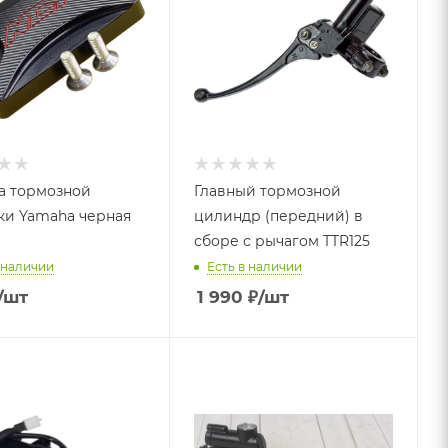
 тормозной
Главный тормозной
и Yamaha черная
цилиндр (передний) в
сборе с рычагом TTR125
 наличии
Есть в наличии
/шт
1 990
₽
/шт