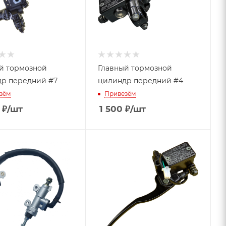
й тормозной
Главный тормозной
р передний #7
цилиндр передний #4
зём
Привезём
₽
/шт
1 500
₽
/шт