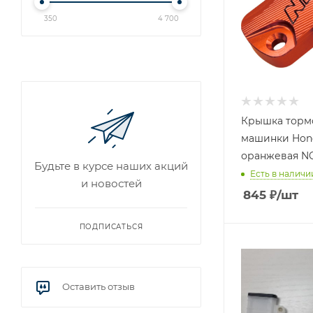
350
4 700
Крышка торм
машинки Hon
оранжев
Будьте в курсе наших акций
Есть в наличи
и новостей
845
₽
/шт
ПОДПИСАТЬСЯ
Оставить отзыв