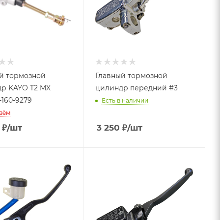
й тормозной
Главный тормозной
р KAYO T2 MX
цилиндр передний #3
-160-9279
Есть в наличии
зём
₽
/шт
3 250
₽
/шт