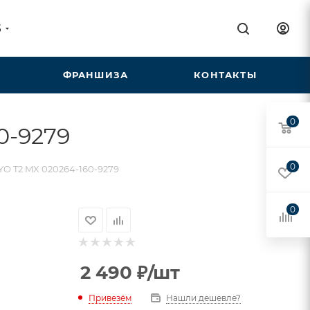
5
ФРАНШИЗА
КОНТАКТЫ
0
0-9279
0
O T2 MX 020264-160-9279
0
2 490
₽
/шт
Привезём
Нашли дешевле?