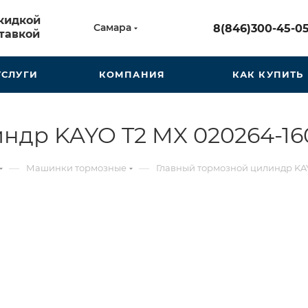
скидкой
Самара
8(846)300-45-0
тавкой
УСЛУГИ
КОМПАНИЯ
КАК КУПИТЬ
ндр KAYO T2 MX 020264-16
—
—
Машинки тормозные
Главный тормозной цилиндр KAY