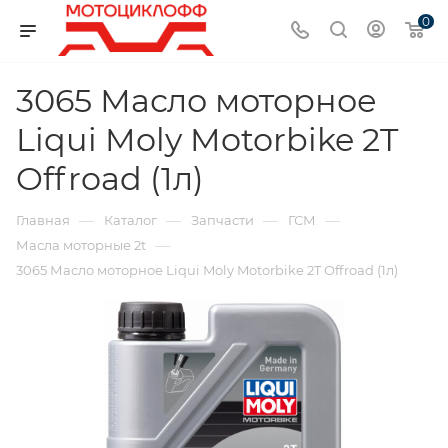
0
3065 Масло моторное
Liqui Moly Motorbike 2T
Offroad (1л)
—
—
—
—
Главная
Каталог
Запчасти
ГСМ
—
Масла моторные 2t
3065 Масло моторное Liqui Moly Motorbike 2T Offroad (1л)