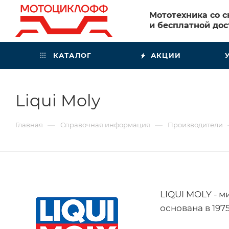
Мототехника со 
и бесплатной дос
КАТАЛОГ
АКЦИИ
Liqui Moly
—
—
Главная
Справочная информация
Производители
LIQUI MOLY - 
основана в 19