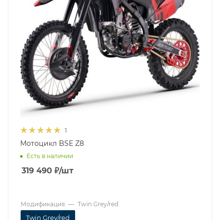
1
Мотоцикл BSE Z8
Есть в наличии
319 490
₽
/шт
Модификация
—
Twin Grey/red
Twin Grey/red