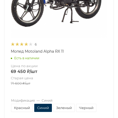
6
Мопед Motoland Alpha RX 11
Есть в наличии
Цена по акции
69 450
₽
/шт
Старая цена
71 600
₽
/шт
Модификация
—
Синий
Красный
Синий
Зеленый
Черный