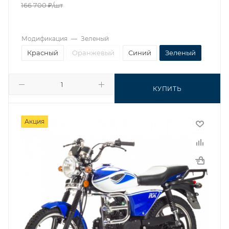
166 700
₽
/шт
Модификация
—
Зеленый
Красный
Оранжевый
Синий
Зеленый
КУПИТЬ
Акция