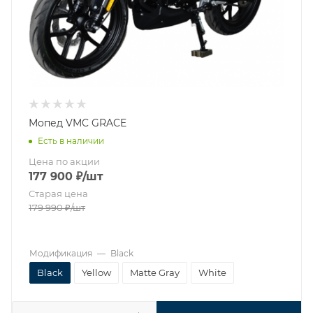
Мопед VMC GRACE
Есть в наличии
Цена по акции
177 900
₽
/шт
Старая цена
179 990
₽
/шт
Модификация
—
Black
Black
Yellow
Matte Gray
White