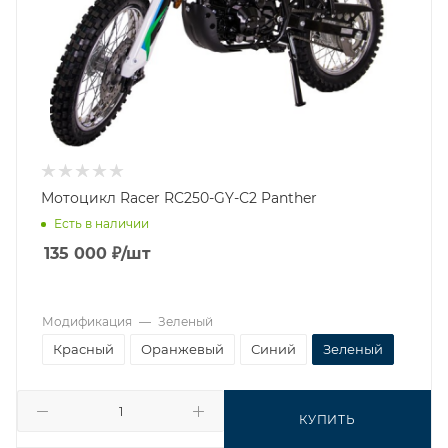
Мотоцикл Racer RC250-GY-С2 Panther
Есть в наличии
135 000
₽
/шт
Модификация
—
Зеленый
Красный
Оранжевый
Синий
Зеленый
КУПИТЬ