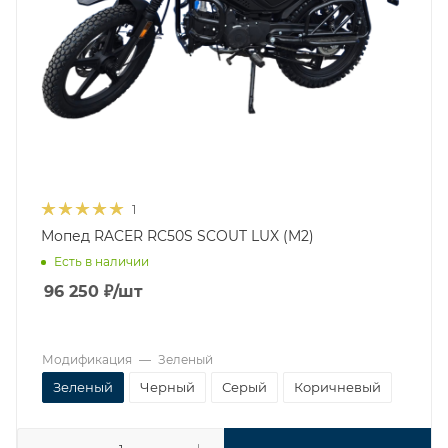
1
Мопед RACER RC50S SCOUT LUX (M2)
Есть в наличии
96 250
₽
/шт
Модификация
—
Зеленый
Зеленый
Черный
Серый
Коричневый