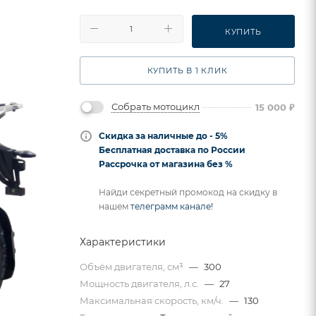
КУПИТЬ
КУПИТЬ В 1 КЛИК
Собрать мотоцикл
15 000
₽
Скидка за наличные до - 5%
Бесплатная доставка по России
Рассрочка от магазина без %
Найди секретный промокод на скидку в
нашем
телеграмм канале!
Характеристики
Объём двигателя, см³
—
300
Мощность двигателя, л.с.
—
27
Максимальная скорость, км/ч.
—
130