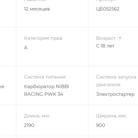
12 месяцев
ЦБ052562
хлаждение, 4 клапана, 6 передач)
ь Hensim 174YMN от XADV (воздушно-масляное охлажде
Категория прав
Возраст
?
С 18 лет
А
нель
Система питания
Система запуска
ет обслуживание!
двигателя
ое
Карбюратор NIBBI
RACING PWK 34
Электростартер
Длина, мм.
Ширина, мм.
2190
900