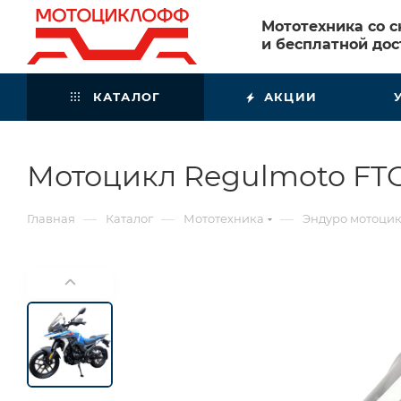
Мототехника со 
и бесплатной дос
КАТАЛОГ
АКЦИИ
Мотоцикл Regulmoto FT
—
—
—
Главная
Каталог
Мототехника
Эндуро мотоци