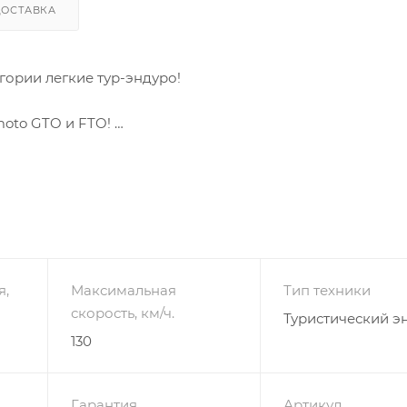
ДОСТАВКА
гории легкие тур-эндуро!
oto GTO и FTO!
 одинаковую раму с легендарным Suzuki V-Strom 250. 
1 мм
я,
Максимальная
Тип техники
ты (спереди)
скорость, км/ч.
Туристический э
 прогрессии
130
)
Гарантия
Артикул