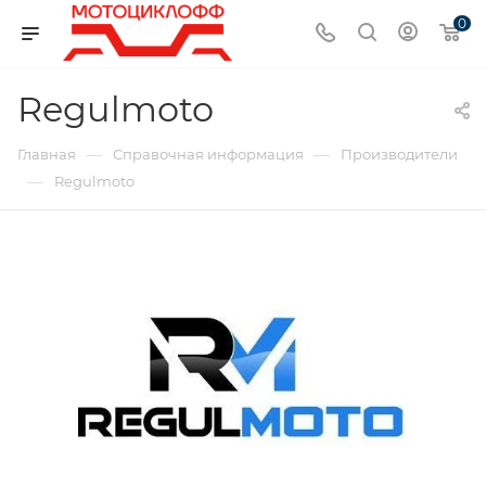
0
Regulmoto
—
—
Главная
Справочная информация
Производители
—
Regulmoto