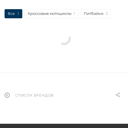
Все
3
Кроссовые мотоциклы
1
Питбайки
2
СПИСОК БРЕНДОВ