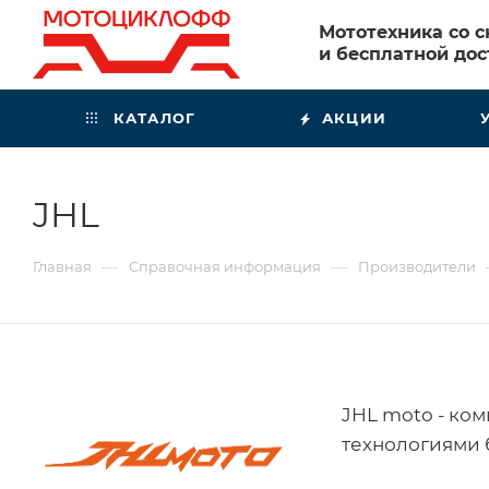
Мототехника со 
и бесплатной дос
КАТАЛОГ
АКЦИИ
JHL
—
—
Главная
Справочная информация
Производители
JHL moto - ко
технологиями 