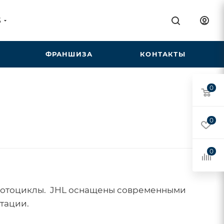
5
ФРАНШИЗА
КОНТАКТЫ
0
0
0
т мотоциклы. JHL оснащены современными
тации.