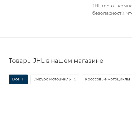
JHL moto - комп
безопасности, чт
Товары JHL в нашем магазине
Все
11
Эндуро мотоциклы
5
Кроссовые мотоциклы