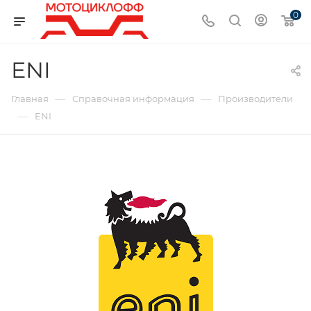
0
ENI
—
—
Главная
Справочная информация
Производители
—
ENI