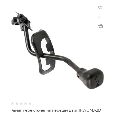
Рычаг переключения передач двиг.1P57QMJ-2D