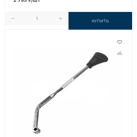
2 795
₽
/шт
КУПИТЬ