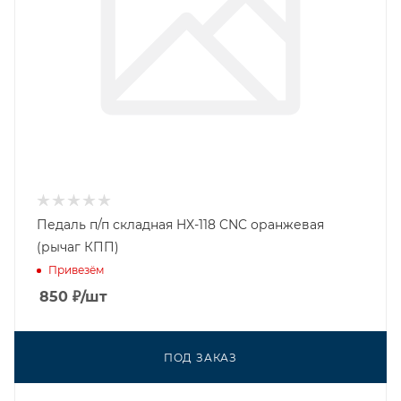
Педаль п/п складная HX-118 CNC оранжевая
(рычаг КПП)
Привезём
850
₽
/шт
ПОД ЗАКАЗ