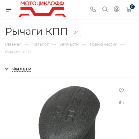
0
Рычаги КПП
24
—
—
—
—
Главная
Каталог
Запчасти
Трансмиссия
Рычаги КПП
ФИЛЬТР