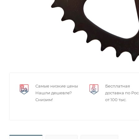
Самые низкие цены
Бесплатная
Нашли дешевле?
доставка по Ро
Снизим!
от 100 тыс.