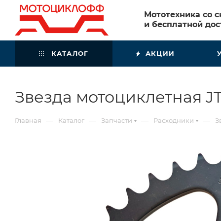
Мототехника со 
и бесплатной дос
КАТАЛОГ
АКЦИИ
Звезда мотоциклетная JT
—
—
—
—
Главная
Каталог
Запчасти
Расходники
З