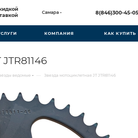
скидкой
Самара
8(846)300-45-0
тавкой
УСЛУГИ
КОМПАНИЯ
КАК КУПИТЬ
 JTR81146
—
вёзды ведомые
Звезда мотоциклетная JT JTR81146