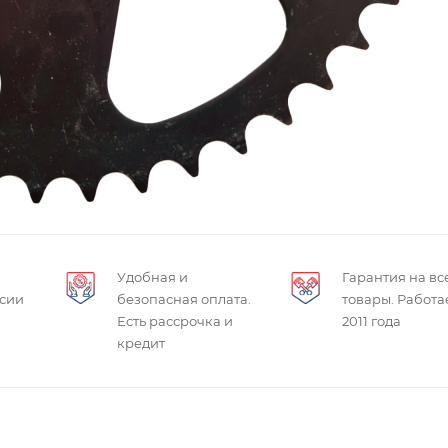
Удобная и
Гарантия на вс
ссии
безопасная оплата.
товары. Работа
Есть рассрочка и
2011 года
кредит