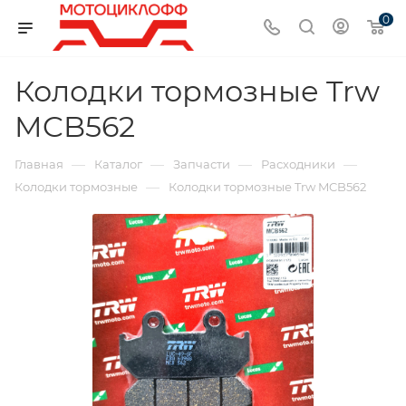
0
Колодки тормозные Trw
MCB562
—
—
—
—
Главная
Каталог
Запчасти
Расходники
—
Колодки тормозные
Колодки тормозные Trw MCB562