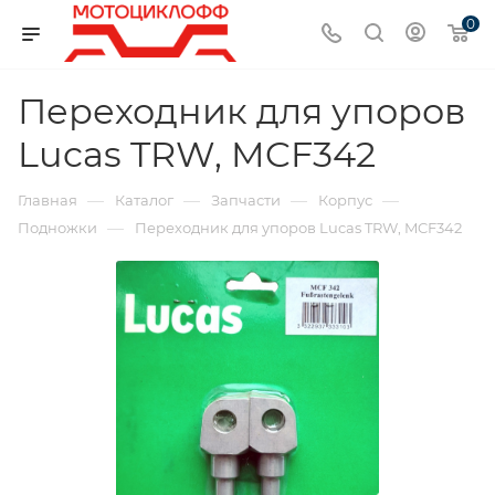
0
Переходник для упоров
Lucas TRW, MCF342
—
—
—
—
Главная
Каталог
Запчасти
Корпус
—
Подножки
Переходник для упоров Lucas TRW, MCF342