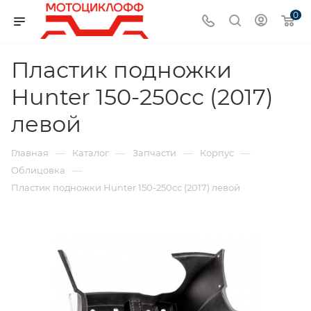
0
Пластик подножки
Hunter 150-250сс (2017)
левой
—
—
—
—
Главная
Каталог
Запчасти
Корпус
—
Облицовка
Пластик подножки Hunter 150-250сс (2017) левой