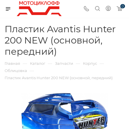
0
Пластик Avantis Hunter
200 NEW (основной,
передний)
—
—
—
—
Главная
Каталог
Запчасти
Корпус
—
Облицовка
Пластик Avantis Hunter 200 NEW (основной, передний)