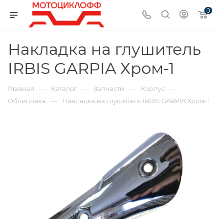
0
Накладка на глушитель
IRBIS GARPIA Хром-1
—
—
—
—
Главная
Каталог
Запчасти
Корпус
—
Облицовка
Накладка на глушитель IRBIS GARPIA Хром-1