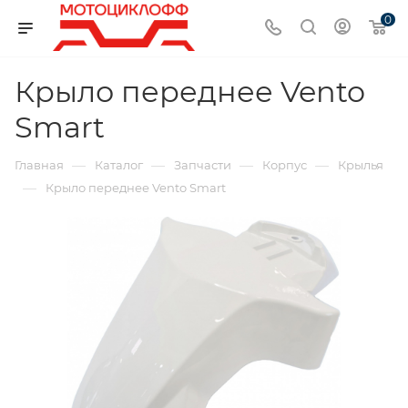
0
Крыло переднее Vento
Smart
—
—
—
—
Главная
Каталог
Запчасти
Корпус
Крылья
—
Крыло переднее Vento Smart