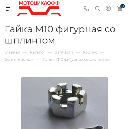
0
Гайка М10 фигурная со
шплинтом
—
—
—
—
Главная
Каталог
Запчасти
Корпус
—
Болты, крепёж
Гайка М10 фигурная со шплинтом