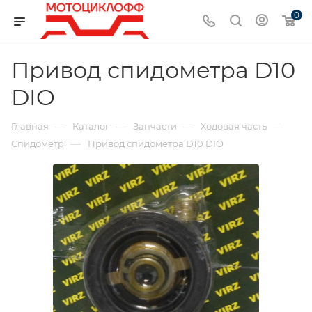
0
Привод спидометра D10
DIO
—
—
—
—
Главная
Каталог
Запчасти
Ходовая часть
—
Спидометр
Привод спидометра D10 DIO