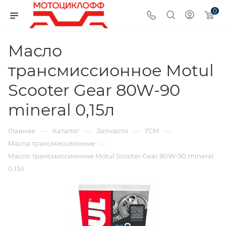
0
Масло
трансмиссионное Motul
Scooter Gear 80W-90
mineral 0,15л
—
—
—
—
Главная
Каталог
Запчасти
ГСМ
—
Масла трансмиссионные
Масло трансмиссионное Motul Scooter Gear 80W-90 mineral
0,15л