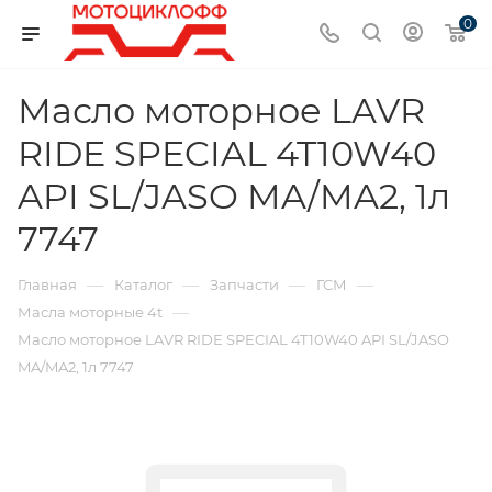
0
Масло моторное LAVR
RIDE SPECIAL 4T10W40
API SL/JASO MA/MA2, 1л
7747
—
—
—
—
Главная
Каталог
Запчасти
ГСМ
—
Масла моторные 4t
Масло моторное LAVR RIDE SPECIAL 4T10W40 API SL/JASO
MA/MA2, 1л 7747