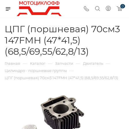
0
ЦПГ (поршневая) 70см3
147FMH (47*41,5)
(68,5/69,55/62,8/13)
—
—
—
—
Главная
Каталог
Запчасти
Двигатель
—
Цилиндро - поршневые группы
ЦПГ (поршневая) 70см3 147FMH (47*41,5) (68,5/69,55/62,8/13)