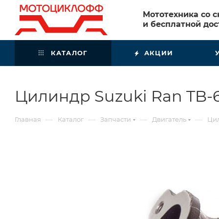
Мототехника со 
и бесплатной дос
КАТАЛОГ
АКЦИИ
Цилиндр Suzuki Ran TB-6
—
—
—
—
Главная
Каталог
Запчасти
Двигатель
Цил