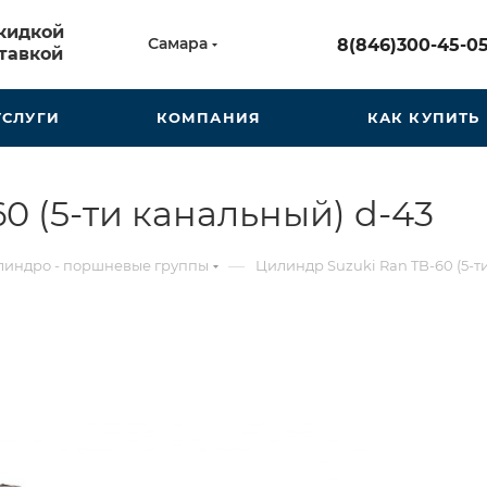
скидкой
Самара
8(846)300-45-0
тавкой
УСЛУГИ
КОМПАНИЯ
КАК КУПИТЬ
0 (5-ти канальный) d-43
—
индро - поршневые группы
Цилиндр Suzuki Ran TB-60 (5-т