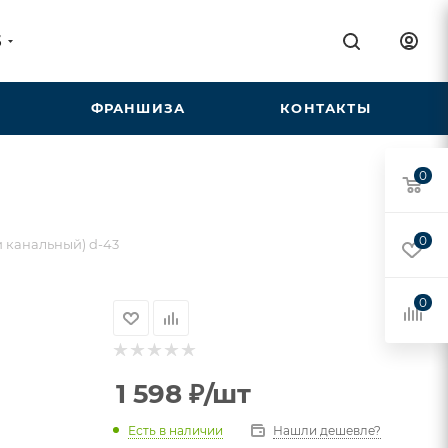
5
ФРАНШИЗА
КОНТАКТЫ
0
0
и канальный) d-43
0
1 598
₽
/шт
Есть в наличии
Нашли дешевле?