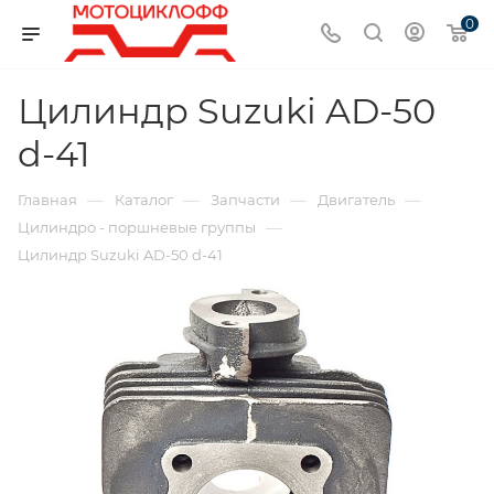
0
Цилиндр Suzuki AD-50
d-41
—
—
—
—
Главная
Каталог
Запчасти
Двигатель
—
Цилиндро - поршневые группы
Цилиндр Suzuki AD-50 d-41