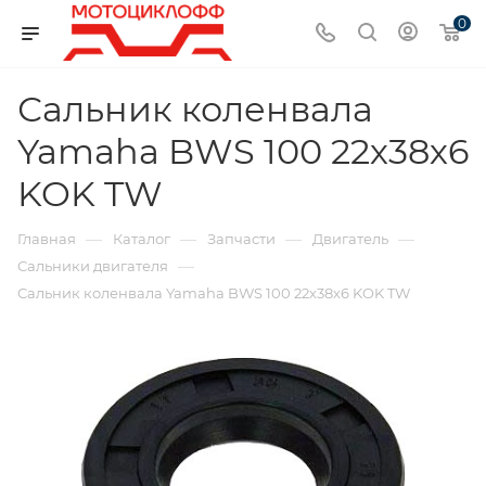
0
Сальник коленвала
Yamaha BWS 100 22х38х6
KOK TW
—
—
—
—
Главная
Каталог
Запчасти
Двигатель
—
Сальники двигателя
Сальник коленвала Yamaha BWS 100 22х38х6 KOK TW