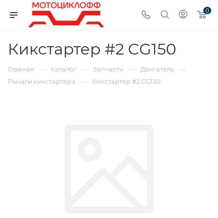
0
Кикстартер #2 CG150
—
—
—
—
Главная
Каталог
Запчасти
Двигатель
—
Рычаги кикстартера
Кикстартер #2 CG150