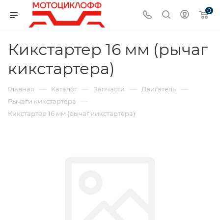
0
Кикстартер 16 мм (рычаг
кикстартера)
—
—
—
—
Главная
Каталог
Запчасти
Двигатель
—
Рычаги кикстартера
Кикстартер 16 мм (рычаг кикстартера)