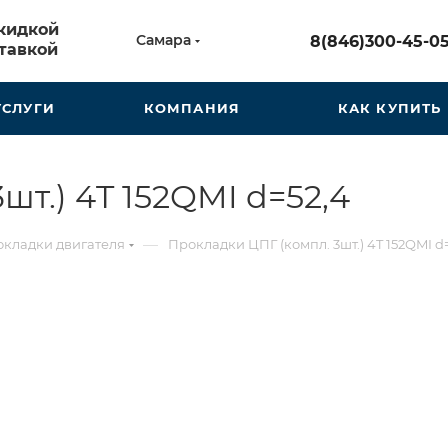
скидкой
Самара
8(846)300-45-0
тавкой
УСЛУГИ
КОМПАНИЯ
КАК КУПИТЬ
шт.) 4T 152QMI d=52,4
—
кладки двигателя
Прокладки ЦПГ (компл. 3шт.) 4T 152QMI d