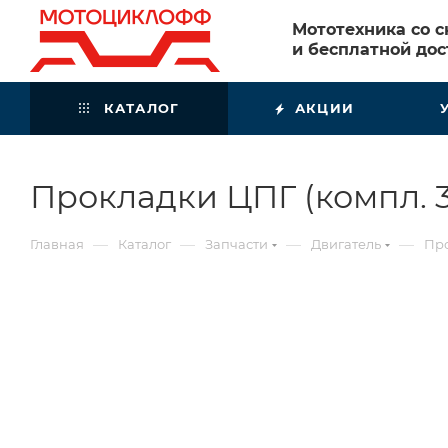
Мототехника со 
и бесплатной дос
КАТАЛОГ
АКЦИИ
Прокладки ЦПГ (компл. 3
—
—
—
—
Главная
Каталог
Запчасти
Двигатель
Про