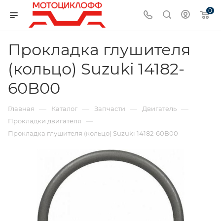
0
Прокладка глушителя
(кольцо) Suzuki 14182-
60B00
—
—
—
—
Главная
Каталог
Запчасти
Двигатель
—
Прокладки двигателя
Прокладка глушителя (кольцо) Suzuki 14182-60B00