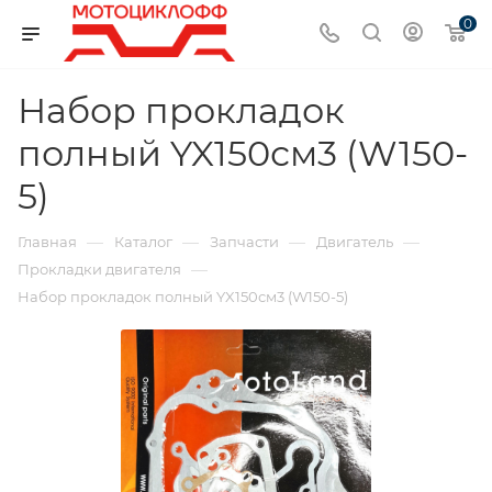
0
Набор прокладок
полный YX150см3 (W150-
5)
—
—
—
—
Главная
Каталог
Запчасти
Двигатель
—
Прокладки двигателя
Набор прокладок полный YX150см3 (W150-5)