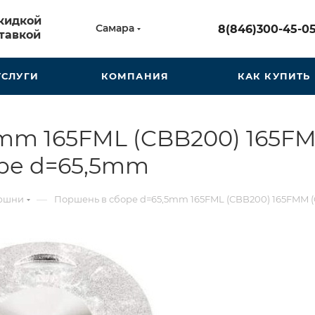
скидкой
Самара
8(846)300-45-0
тавкой
УСЛУГИ
КОМПАНИЯ
КАК КУПИТЬ
5mm 165FML (CBB200) 165F
оре d=65,5mm
—
ршни
Поршень в сборе d=65,5mm 165FML (CBB200) 165FMM 