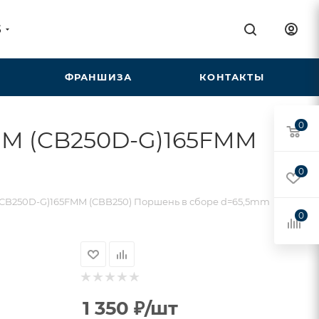
5
ФРАНШИЗА
КОНТАКТЫ
0
MM (CB250D-G)165FMM
0
(CB250D-G)165FMM (CBB250) Поршень в сборе d=65,5mm
0
1 350
₽
/шт