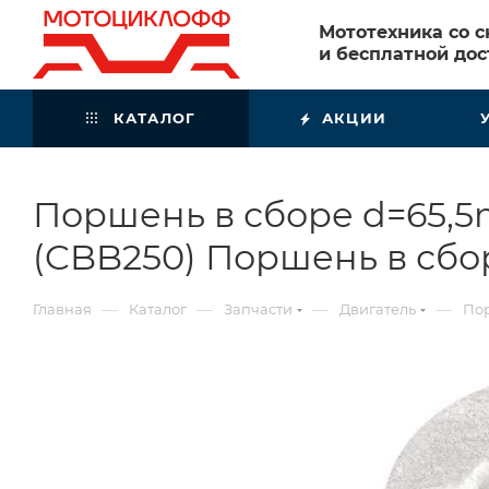
Мототехника со 
и бесплатной дос
КАТАЛОГ
АКЦИИ
Поршень в сборе d=65,
(CBB250) Поршень в сб
—
—
—
—
Главная
Каталог
Запчасти
Двигатель
По