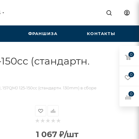
5
ФРАНШИЗА
КОНТАКТЫ
0
150cc (стандартн.
0
 157QMJ 125-150cc (стандартн. 130mm) в сборе
0
1 067
₽
/шт