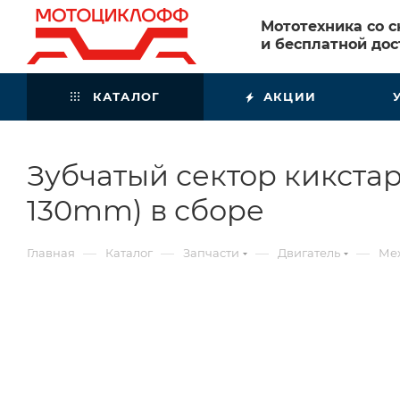
Мототехника со 
и бесплатной дос
КАТАЛОГ
АКЦИИ
Зубчатый сектор кикстарт
130mm) в сборе
—
—
—
—
Главная
Каталог
Запчасти
Двигатель
Мех