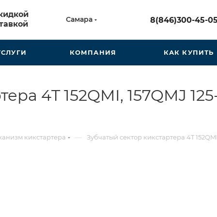
скидкой
Самара
8(846)300-45-0
тавкой
УСЛУГИ
КОМПАНИЯ
КАК КУПИТЬ
ера 4T 152QMI, 157QMJ 125-
—
анизм кикстартера
Зубчатый сектор кикстартера 4T 152QMI,