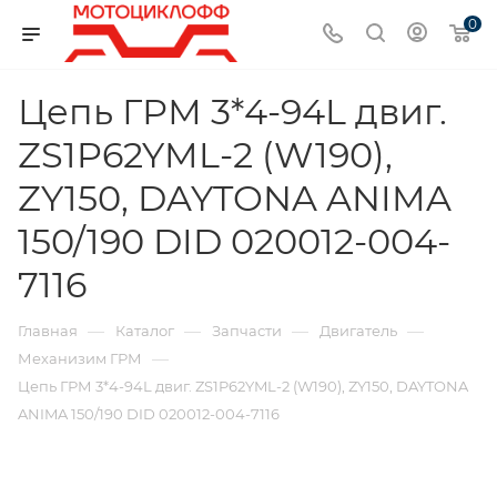
0
Цепь ГРМ 3*4-94L двиг.
ZS1P62YML-2 (W190),
ZY150, DAYTONA ANIMA
150/190 DID 020012-004-
7116
—
—
—
—
Главная
Каталог
Запчасти
Двигатель
—
Механизим ГРМ
Цепь ГРМ 3*4-94L двиг. ZS1P62YML-2 (W190), ZY150, DAYTONA
ANIMA 150/190 DID 020012-004-7116