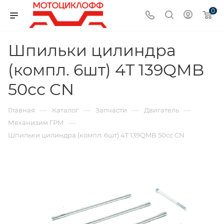
0
Шпильки цилиндра
(компл. 6шт) 4T 139QMB
50сс CN
—
—
—
—
Главная
Каталог
Запчасти
Двигатель
—
Механизим ГРМ
Шпильки цилиндра (компл. 6шт) 4T 139QMB 50сс CN