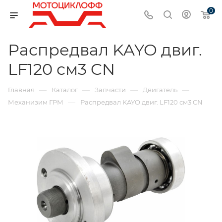
0
Распредвал KAYO двиг.
LF120 см3 CN
—
—
—
—
Главная
Каталог
Запчасти
Двигатель
—
Механизим ГРМ
Распредвал KAYO двиг. LF120 см3 CN