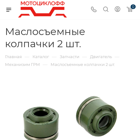
0
Маслосъемные
колпачки 2 шт.
—
—
—
—
Главная
Каталог
Запчасти
Двигатель
—
Механизим ГРМ
Маслосъемные колпачки 2 шт.