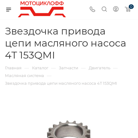
0
Звездочка привода
цепи масляного насоса
4T 153QMI
—
—
—
—
Главная
Каталог
Запчасти
Двигатель
—
Масляная система
Звездочка привода цепи масляного насоса 4T 153QMI