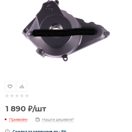
1 890
₽
/шт
Привезём
Нашли дешевле?
Скидка за наличные до - 5%