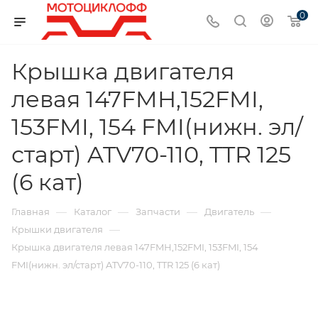
0
Крышка двигателя
левая 147FMН,152FMI,
153FMI, 154 FMI(нижн. эл/
старт) ATV70-110, TTR 125
(6 кат)
—
—
—
—
Главная
Каталог
Запчасти
Двигатель
—
Крышки двигателя
Крышка двигателя левая 147FMН,152FMI, 153FMI, 154
FMI(нижн. эл/старт) ATV70-110, TTR 125 (6 кат)