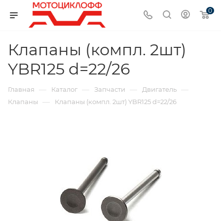
0
Клапаны (компл. 2шт)
YBR125 d=22/26
—
—
—
—
Главная
Каталог
Запчасти
Двигатель
—
Клапаны
Клапаны (компл. 2шт) YBR125 d=22/26