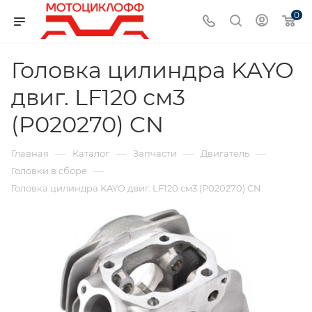
0
Головка цилиндра KAYO
двиг. LF120 см3
(P020270) CN
—
—
—
—
Главная
Каталог
Запчасти
Двигатель
—
Головки в сборе
Головка цилиндра KAYO двиг. LF120 см3 (P020270) CN