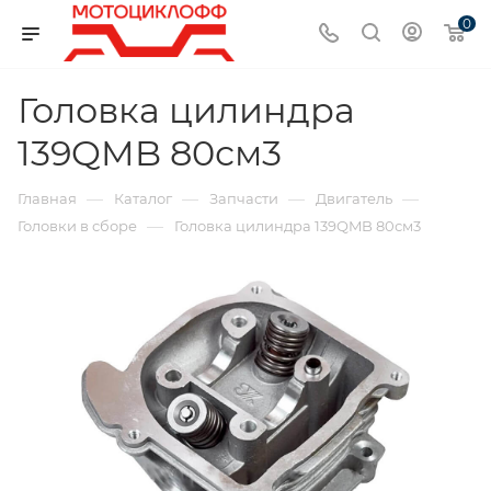
0
Головка цилиндра
139QMB 80см3
—
—
—
—
Главная
Каталог
Запчасти
Двигатель
—
Головки в сборе
Головка цилиндра 139QMB 80см3