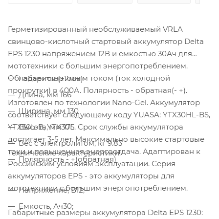
Герметизированный необслуживаемый VRLA
cвинцово-кислотный стартовый аккумулятор Delta
EPS 1230 напряжением 12В и емкостью 30Ач для
мототехники с большим энергопотреблением.
Обладает стартовым током (ток холодной
Габариты (±2мм)
прокрутки) в 400А. Полярность - обратная(- +).
Длина, мм 166
Изготовлен по технологии Nano-Gel. Аккумулятор
Ширина, мм 130
соответствует следующему коду YUASA: YTX30HL-BS,
YTX30L-B, YTX30L. Срок службы аккумулятора
Высота, мм 175
достигает 3-5 лет. Максимально высокие стартовые
Вес с электролитом, кг 9.83
токи и повышенная энергоотдача. Адаптирован к
Технические характеристики:
Полярность - +(обратная)
Российским условиям эксплуатации. Серия
аккумуляторов EPS - это аккумуляторы для
мототехники с большим энергопотреблением.
Напряжение, В12;
Емкость, Ач30;
Габаритные размеры аккумулятора Delta EPS 1230: