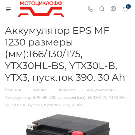
0
Аккумулятор EPS MF
1230 размеры
(мм):166/130/175,
YTX30HL-BS, YTX30L-B,
YTX3, пуск.ток 390, 30 Ah
—
—
—
—
Главная
Каталог
Запчасти
Аккумуляторы
Аккумулятор EPS MF 1230 размеры (мм):166/130/175, YTX30HL-
BS, YTX30L-B, YTX3, пуск.ток 390, 30 Ah