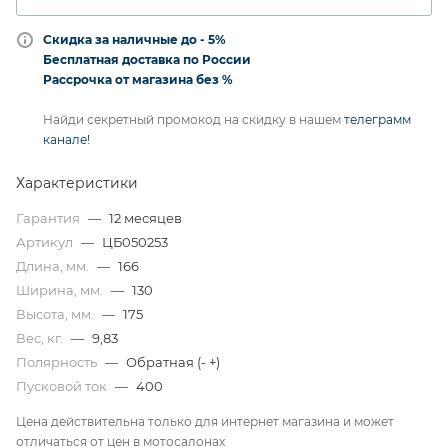
Скидка за наличные до - 5%
Бесплатная доставка по России
Рассрочка от магазина без %
Найди секретный промокод на скидку в нашем
телеграмм
канале!
Характеристики
Гарантия
—
12 месяцев
Артикул
—
ЦБ050253
Длина, мм.
—
166
Ширина, мм.
—
130
Высота, мм.
—
175
Вес, кг.
—
9,83
Полярность
—
Обратная (- +)
Пусковой ток
—
400
Цена действительна только для интернет магазина и может
отличаться от цен в мотосалонах