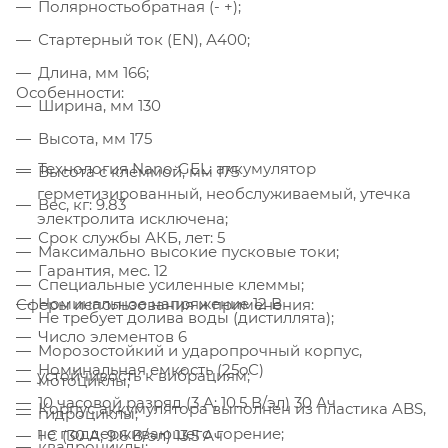
Полярностьобратная (- +);
Стартерный ток (EN), А400;
Длина, мм 166;
Особенности:
Ширина, мм 130
Высота, мм 175
Технология Nano-GEL: аккумулятор
Высота с клеммой, мм 175
герметизированный, необслуживаемый, утечка
Вес, кг: 9.83
электролита исключена;
Срок службы АКБ, лет: 5
Максимально высокие пусковые токи;
Гарантия, мес. 12
Специальные усиленные клеммы;
Номинальное напряжение 12 В
Cферы использования и применения:
Не требует долива воды (дистиллята);
Число элементов 6
Морозостойкий и ударопрочный корпус,
Номинальная емкость (25oС)
устойчивость к вибрациям;
мотоциклы;
10 часовой разряд (3 А; 10.5 В/эл) 30 Ач
Корпус аккумулятора выполнен из пластика ABS,
гидроциклы;
не поддерживающего горение;
1 C (30 А; 9.6 В/эл) 13.5 Ач
квадроциклы;